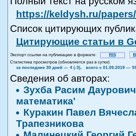
Полный текст на русском я
https://keldysh.ru/paper
Список цитирующих публик
Цитирующие статьи в Go
Экспорт ссылки на публикацию в формате:
RIS
B
Статистика просмотров (обновляется раз в сутки):
за последние 30 дней —
4 (-3),
всего с 01.09.2019 —
5
Сведения об авторах:
Зухба Расим Даурович
математика'
Куракин Павел Вячесл
Трапезникова
Малинецкий Георгий Г