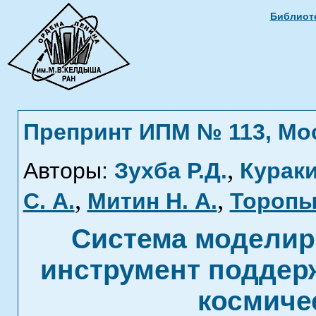
Библиоте
Препринт ИПМ № 113, Моск
,
Авторы:
Зухба Р.Д.
Кураки
,
,
С. А.
Митин Н. А.
Торопы
Система моделир
инструмент поддер
космиче