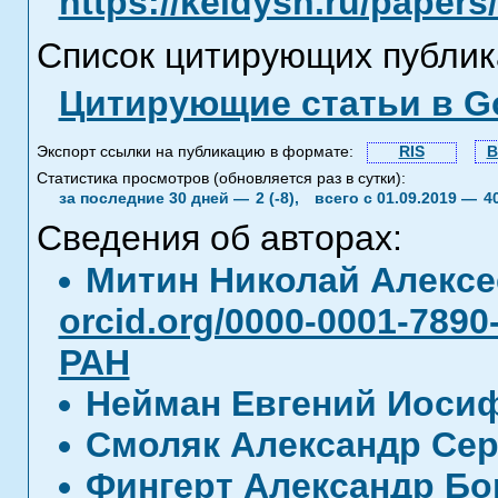
https://keldysh.ru/paper
Список цитирующих публик
Цитирующие статьи в Go
Экспорт ссылки на публикацию в формате:
RIS
B
Статистика просмотров (обновляется раз в сутки):
за последние 30 дней —
2 (-8),
всего с 01.09.2019 —
4
Сведения об авторах:
Митин Николай Алекс
orcid.org/0000-0001-7890
РАН
Нейман Евгений Иоси
Смоляк Александр Се
Фингерт Александр Б