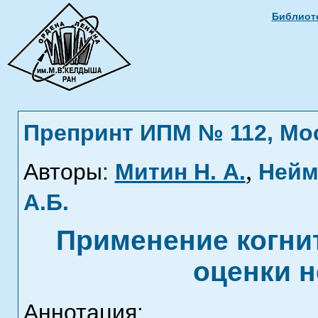
Библиоте
Препринт ИПМ № 112, Моск
,
Авторы:
Митин Н. А.
Нейм
А.Б.
Применение когни
оценки 
Аннотация: