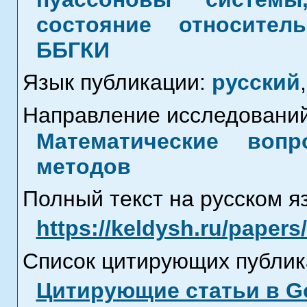
состояние относител
ББГКИ
Язык публикации:
русский
,
Направление исследований
Математические воп
методов
Полный текст на русском я
https://keldysh.ru/paper
Список цитирующих публик
Цитирующие статьи в Go