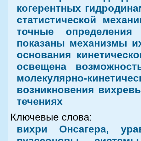
когерентных гидродина
статистической механ
точные определения 
показаны механизмы и
основания кинетическо
освещена возможност
молекулярно-кинетиче
возникновения вихревы
течениях
Ключевые слова:
вихри Онсагера, ура
пуассоновы системы