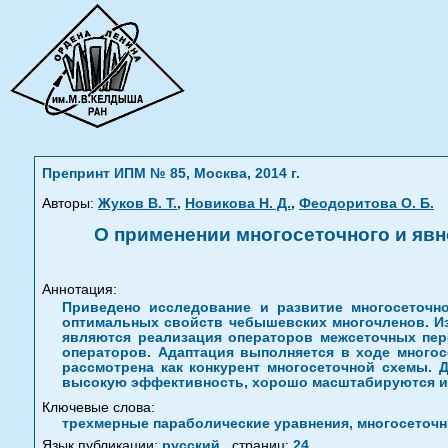
Препринт ИПМ № 85, Москва, 2014 г.
,
,
Авторы:
Жуков В. Т.
Новикова Н. Д.
Феодоритова О. Б.
О применении многосеточного и яв
Аннотация:
Приведено исследование и развитие многосеточн
оптимальных свойств чебышевских многочленов. Из
являются реализация операторов межсеточных пер
операторов. Адаптация выполняется в ходе много
рассмотрена как конкурент многосеточной схемы. 
высокую эффективность, хорошо масштабируются и 
Ключевые слова:
трехмерные параболические уравнения, многосеточн
Язык публикации:
русский
,
страниц:
24