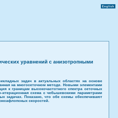
English
ических уравнений с анизотропными
рикладных задач в актуальных областях на основе
анная на многосеточном методе. Новыми элементами
ия к границам высокочастотного спектра сеточных
о-итерационная схема с чебышевскими параметрами
ых задачах. Показано, что обе схемы обеспечивают
 эксафлопсных скоростей.