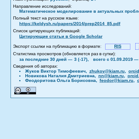
Направление исследований:
Математическое моделирование в актуальных пробле
Полный текст на русском языке:
https://keldysh.ru/papers/2014/prep2014_85.pdf
Список цитирующих публикаций:
Цитирующие статьи в Google Scholar
Экспорт ссылки на публикацию в формате:
RIS
Статистика просмотров (обновляется раз в сутки):
за последние 30 дней —
3 (-17),
всего с 01.09.2019 
Сведения об авторах:
Жуков Виктор Тимофеевич,
zhukov@kiam.ru
,
orci
Новикова Наталия Дмитриевна,
nn@kiam.ru
,
orcid
Феодоритова Ольга Борисовна,
feodor@kiam.ru
,