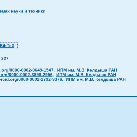
мах науки и техники
BibTeX
—
327
d.org/0000-0002-0649-1547
,
ИПМ им. М.В. Келдыша РАН
.org/0000-0002-3896-2956
,
ИПМ им. М.В. Келдыша РАН
orcid.org/0000-0002-2792-9376
,
ИПМ им. М.В. Келдыша РАН