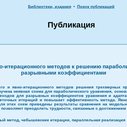
Библиотеки, издания
•
Поиск публикаций
Публикация
но-итерационного методов к решению парабол
разрывными коэффициентами
ого и явно-итерационного методов решения трехмерных п
учена неявная схема для параболического уравнения, основ
еходов для разрывных коэффициентов уравнения и адаптац
сеточных итераций и повышает эффективность метода. Явн
Для этих схем приведены результаты сравнения на модельн
позволяют преодолеть трудности, связанные с достижением
ый метод, чебышевские итерации, параллельная реализация