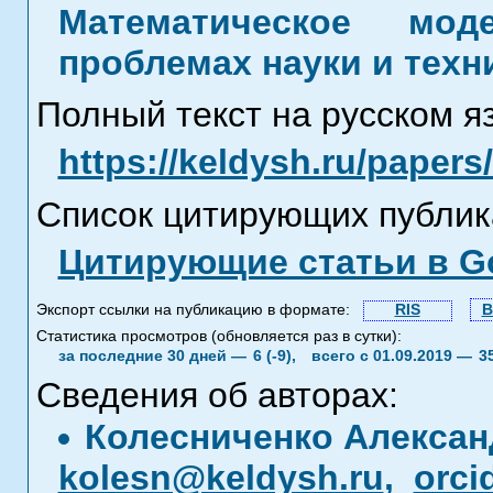
Математическое мод
проблемах науки и техн
Полный текст на русском я
https://keldysh.ru/paper
Список цитирующих публик
Цитирующие статьи в Go
Экспорт ссылки на публикацию в формате:
RIS
B
Статистика просмотров (обновляется раз в сутки):
за последние 30 дней —
6 (-9),
всего с 01.09.2019 —
3
Сведения об авторах:
Колесниченко Алекса
kolesn@keldysh.ru
,
orci