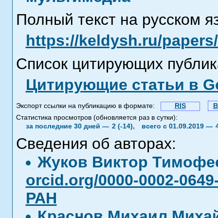
Полный текст на русском я
https://keldysh.ru/paper
Список цитирующих публик
Цитирующие статьи в Go
Экспорт ссылки на публикацию в формате:
RIS
B
Статистика просмотров (обновляется раз в сутки):
за последние 30 дней —
2 (-14),
всего с 01.09.2019 —
Сведения об авторах:
Жуков Виктор Тимоф
orcid.org/0000-0002-0649
РАН
Краснов Михаил Миха