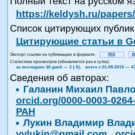
Полный текст на русском я
https://keldysh.ru/paper
Список цитирующих публик
Цитирующие статьи в Go
Экспорт ссылки на публикацию в формате:
RIS
B
Статистика просмотров (обновляется раз в сутки):
за последние 30 дней —
2 (-5),
всего с 01.09.2019 —
4
Сведения об авторах:
Галанин Михаил Павл
orcid.org/0000-0003-0264
РАН
Лукин Владимир Влад
vvlukin@gmail.com
,
orci