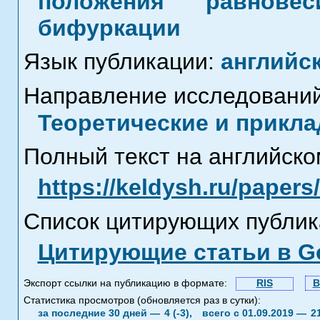
положения равновес
бифуркации
Язык публикации:
английс
Направление исследований
Теоретические и прикла
Полный текст на английско
https://keldysh.ru/paper
Список цитирующих публик
Цитирующие статьи в Go
Экспорт ссылки на публикацию в формате:
RIS
B
Статистика просмотров (обновляется раз в сутки):
за последние 30 дней —
4 (-3),
всего с 01.09.2019 —
2