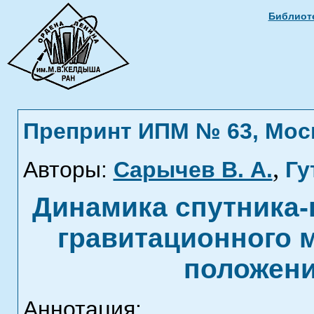
Библиоте
Препринт ИПМ № 63, Москв
,
Авторы:
Сарычев В. А.
Гу
Динамика спутника-
гравитационного 
положени
Аннотация: