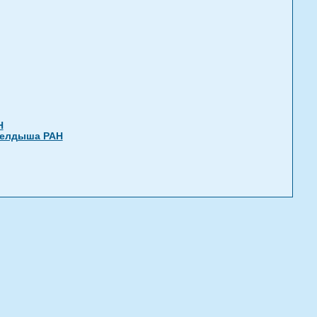
Н
Келдыша РАН