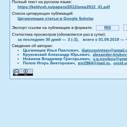
Полный текст на русском языке:
https://keldysh.ru/papers/2012/prep2012_41.pdf
Список цитирующих публикаций:
Цитирующие статьи в Google Scholar
Экспорт ссылки на публикацию в формате:
RIS
Статистика просмотров (обновляется раз в сутки):
за последние 30 дней —
3 (-2),
всего с 01.09.2019 —
Сведения об авторах:
Цыгвинцев Илья Павлович,
iliatsygvintsev@gmail
Круковский Александр Юрьевич,
alexander-kruko
Новиков Владимир Григорьевич,
v.g.novikov@gma
Попов Игорь Викторович,
piv2964@mail.ru
,
orcid.