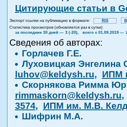
Цитирующие статьи в Go
Экспорт ссылки на публикацию в формате:
RIS
B
Статистика просмотров (обновляется раз в сутки):
за последние 30 дней —
3 (-20),
всего с 01.09.2019 —
Сведения об авторах:
Горлачев Г.Е.
Луховицкая Энгелина
luhov@keldysh.ru
,
ИПМ 
Скорнякова Римма Юр
rimmaskorn@keldysh.ru
3574
,
ИПМ им. М.В. Кел
Шифрин М.А.