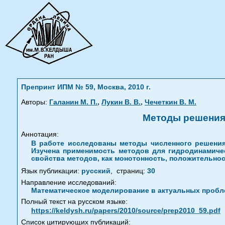
Препринт ИПМ № 59, Москва, 2010 г.
,
,
Авторы:
Галанин М. П.
Лукин В. В.
Чечеткин В. М.
Методы решения 
Аннотация:
В работе исследованы методы численного решения 
Изучена применимость методов для гидродинамичес
свойства методов, как монотонность, положительнос
Язык публикации:
русский
,
страниц:
30
Направление исследований:
Математическое моделирование в актуальных пробле
Полный текст на русском языке:
https://keldysh.ru/papers/2010/source/prep2010_59.pdf
Список цитирующих публикаций: