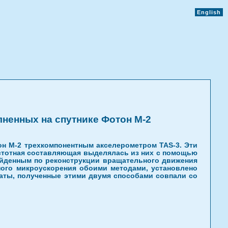
English
ненных на спутнике Фотон М-2
н М-2 трехкомпонентным акселерометром TAS-3. Эти
астотная составляющая выделялась из них с помощью
айденным по реконструкции вращательного движения
ного микроускорения обоими методами, установлено
таты, полученные этими двумя способами совпали со