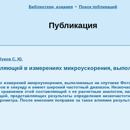
Библиотеки, издания
•
Поиск публикаций
Публикация
буков С. Ю.
вляющей в измерениях микроускорения, выпол
х измерений микроускорения, выполненных на спутнике Фото
ов в секунду и имеют широкий частотный диапазон. Низкоч
 сравнении этой составляющей с ее расчетным аналогом, н
кций, представляющих результаты определения низкочастот
ерометра. После внесения поправки за такое влияние резуль