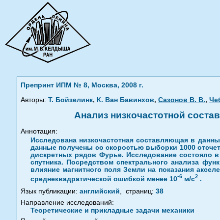
Препринт ИПМ № 8, Москва, 2008 г.
,
,
,
Авторы:
Т. Бойзелинк
К. Ван Бавинхов
Сазонов В. В.
Че
Анализ низкочастотной соста
Аннотация:
Исследована низкочастотная составляющая в данны
данные получены со скоростью выборки 1000 отсчет
дискретных рядов Фурье. Исследование состояло в
спутника. Посредством спектрального анализа фун
влияние магнитного поля Земли на показания аксел
-6
2
среднеквадратической ошибкой менее 10
м/с
.
Язык публикации:
английский
,
страниц:
38
Направление исследований:
Теоретические и прикладные задачи механики