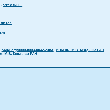
(
)
показать PDF
BibTeX
370
,
orcid.org/0000-0003-0032-2483
,
ИПМ им. М.В. Келдыша РАН
м. М.В. Келдыша РАН