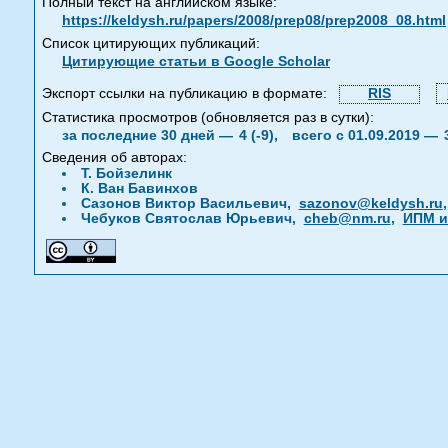
Полный текст на английском языке:
https://keldysh.ru/papers/2008/prep08/prep2008_08.html
Список цитирующих публикаций:
Цитирующие статьи в Google Scholar
Экспорт ссылки на публикацию в формате:
RIS
Статистика просмотров (обновляется раз в сутки):
за последние 30 дней —
4 (-9),
всего с 01.09.2019 —
Сведения об авторах:
Т. Бойзелинк
К. Ван Бавинхов
Сазонов Виктор Васильевич,
sazonov@keldysh.ru
Чебуков Святослав Юрьевич,
cheb@nm.ru
,
ИПМ и