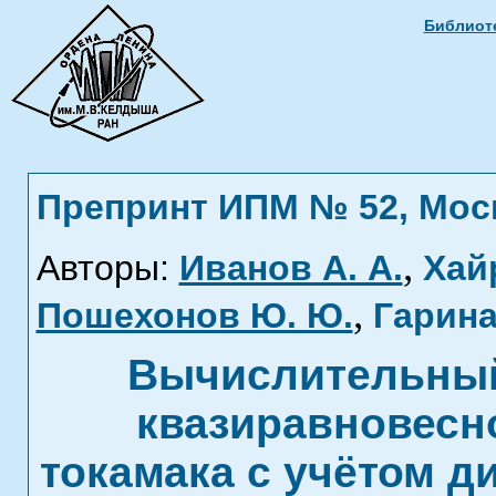
Библиоте
Препринт ИПМ № 52, Москв
,
Авторы:
Иванов А. А.
Хай
,
Пошехонов Ю. Ю.
Гарина
Вычислительны
квазиравновесн
токамака с учётом д