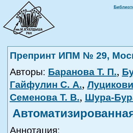
Библиоте
Препринт ИПМ № 29, Москв
,
Авторы:
Баранова Т. П.
Бу
,
Гайфулин С. А.
Луцикови
,
Семенова Т. В.
Шура-Бура
Автоматизированная
Аннотация: