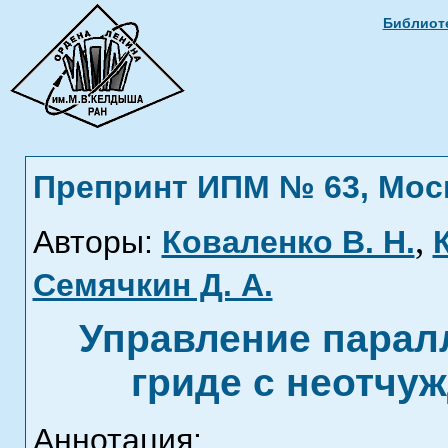
Библиоте
Препринт ИПМ № 63, Москв
,
Авторы:
Коваленко В. Н.
Семячкин Д. А.
Управление парал
гриде с неотчу
Аннотация: