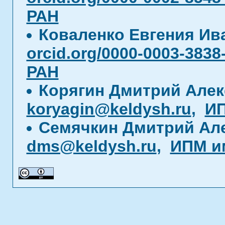
РАН
Коваленко Евгения И
orcid.org/0000-0003-3838
РАН
Корягин Дмитрий Але
koryagin@keldysh.ru
,
ИП
Семячкин Дмитрий Ал
dms@keldysh.ru
,
ИПМ и