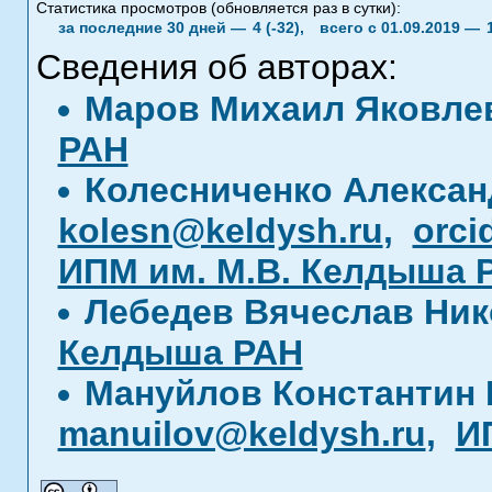
Статистика просмотров (обновляется раз в сутки):
за последние 30 дней —
4 (-32),
всего с 01.09.2019 —
Сведения об авторах:
Маров Михаил Яковл
РАН
Колесниченко Алекса
kolesn@keldysh.ru
,
orci
ИПМ им. М.В. Келдыша 
Лебедев Вячеслав Ни
Келдыша РАН
Мануйлов Константин 
manuilov@keldysh.ru
,
И