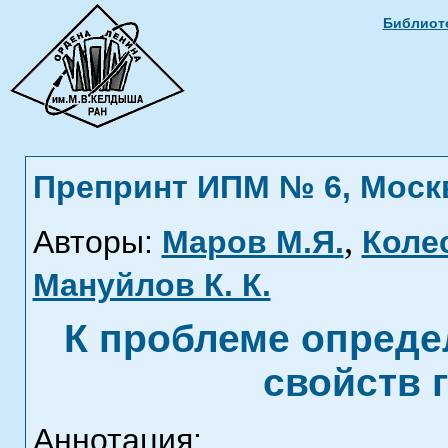
Библиоте
Препринт ИПМ № 6, Москва
,
Авторы:
Маров М.Я.
Колес
Мануйлов К. К.
К проблеме опреде
свойств 
Аннотация: