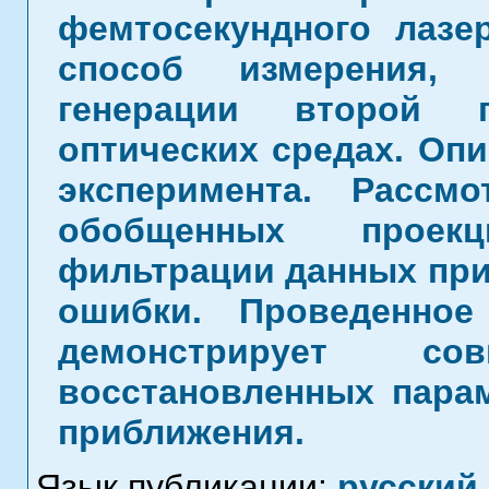
фемтосекундного лазе
способ измерения,
генерации второй 
оптических средах. Оп
эксперимента. Рассм
обобщенных проек
фильтрации данных при
ошибки. Проведенное
демонстрирует с
восстановленных пара
приближения.
Язык публикации:
русский
,