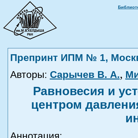
Библиоте
Препринт ИПМ № 1, Москва
,
Авторы:
Сарычев В. А.
Ми
Равновесия и уст
центром давления
и
Аннотация: