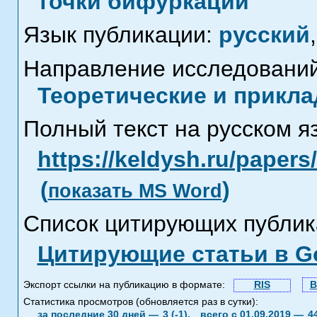
точки бифуркации
Язык публикации:
русский
,
Направление исследований
Теоретические и прикла
Полный текст на русском я
https://keldysh.ru/paper
(
)
показать MS Word
Список цитирующих публик
Цитирующие статьи в Go
Экспорт ссылки на публикацию в формате:
RIS
B
Статистика просмотров (обновляется раз в сутки):
за последние 30 дней —
3 (-1),
всего с 01.09.2019 —
4