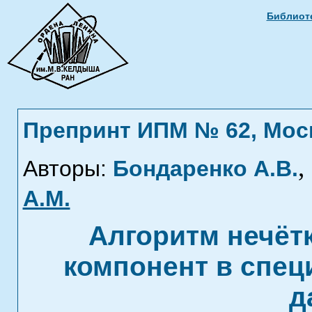
Библиоте
Препринт ИПМ № 62, Москв
,
Авторы:
Бондаренко А.В.
А.М.
Алгоритм нечёт
компонент в спец
д