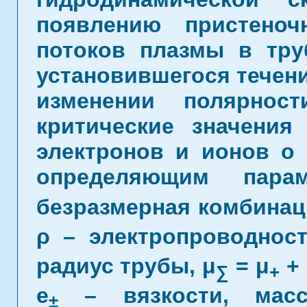
появлению пристено
потоков плазмы в тру
установившегося течен
изменении полярнос
критические значения
электронов и ионов о 
определяющим парам
безразмерная комбинац
ρ – электропроводност
радиус трубы, μ
= μ
+ 
∑
+
e
– вязкости, мас
±