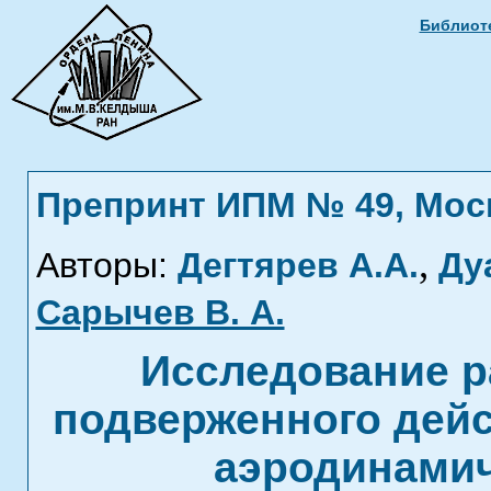
Библиоте
Препринт ИПМ № 49, Москв
,
Авторы:
Дегтярев А.А.
Ду
Сарычев В. А.
Исследование р
подверженного дейс
аэродинамич