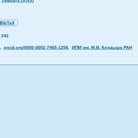
(
)
показать LATEX
BibTeX
—
242
,
orcid.org/0000-0002-7465-1258
,
ИПМ им. М.В. Келдыша РАН