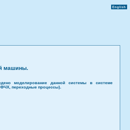
English
й машины.
едено моделирование данной системы в системе
 ЛФЧХ, переходные процессы).