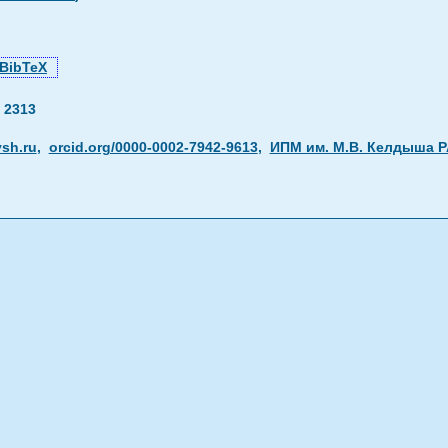
BibTeX
—
2313
sh.ru
,
orcid.org/0000-0002-7942-9613
,
ИПМ им. М.В. Келдыша 