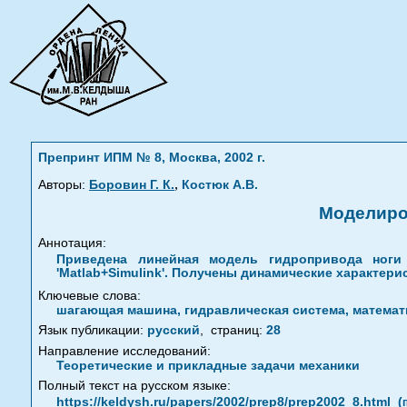
Препринт ИПМ № 8, Москва, 2002 г.
,
Авторы:
Боровин Г. К.
Костюк А.В.
Моделиро
Аннотация:
Приведена линейная модель гидропривода ног
'Matlab+Simulink'. Получены динамические характер
Ключевые слова:
шагающая машина, гидравлическая система, математи
Язык публикации:
русский
,
страниц:
28
Направление исследований:
Теоретические и прикладные задачи механики
Полный текст на русском языке:
https://keldysh.ru/papers/2002/prep8/prep2002_8.html
(