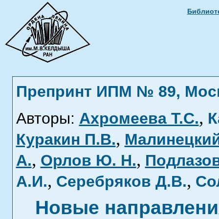
Библиоте
Препринт ИПМ № 89, Москв
,
Авторы:
Ахромеева Т.С.
К
,
Куракин П.В.
Малинецкий 
,
,
А.
Орлов Ю. Н.
Подлазов
,
,
А.И.
Серебряков Д.В.
Со
Новые направления