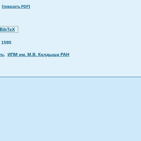
(
)
показать PDF
BibTeX
—
1595
ru
,
ИПМ им. М.В. Келдыша РАН