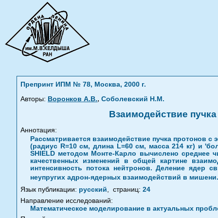
Препринт ИПМ № 78, Москва, 2000 г.
,
Авторы:
Воронков А.В.
Соболевский Н.М.
Взаимодействие пучка 
Аннотация:
Рассматривается взаимодействие пучка протонов с 
(радиус R=10 см, длина L=60 см, масса 214 кг) и '
SHIELD методом Монте-Карло вычислено среднее чи
качественных изменений в общей картине взаимо
интенсивность потока нейтронов. Деление ядер с
неупругих адрон-ядерных взаимодействий в мишени
Язык публикации:
русский
,
страниц:
24
Направление исследований:
Математическое моделирование в актуальных пробле