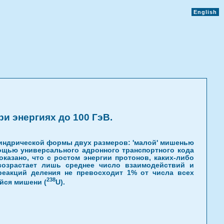
English
и энергиях до 100 ГэВ.
линдрической формы двух размеров: 'малой' мишенью
омощью универсального адронного транспортного кода
азано, что с ростом энергии протонов, каких-либо
возрастает лишь среднее число взаимодействий и
реакций деления не превосходит 1% от числа всех
238
йся мишени (
U).