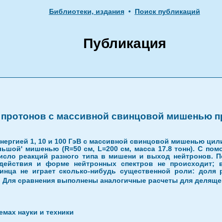
Библиотеки, издания
•
Поиск публикаций
Публикация
протонов с массивной свинцовой мишенью пр
энергией 1, 10 и 100 ГэВ с массивной свинцовой мишенью ци
большой' мишенью (R=50 см, L=200 см, масса 17.8 тонн). С п
сло реакций разного типа в мишени и выход нейтронов. Пок
действия и форме нейтронных спектров не происходит; 
винца не играет сколько-нибудь существенной роли: доля 
. Для сравнения выполнены аналогичные расчеты для деляще
мах науки и техники