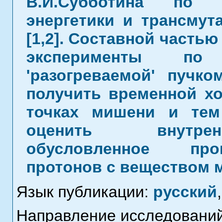
В.И.Субботина по п
энергетики и трансмут
[1,2]. Составной часть
эксперименты по
'разогреваемой' пучк
получить временной х
точках мишени и те
оценить внутрен
обусловленное про
протонов с веществом 
Язык публикации:
русский
,
Направление исследований