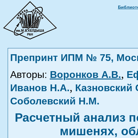
Библиоте
Препринт ИПМ № 75, Москв
,
Авторы:
Воронков А.В.
Еф
,
Иванов Н.А.
Казновский 
Соболевский Н.М.
Расчетный анализ п
мишенях, об