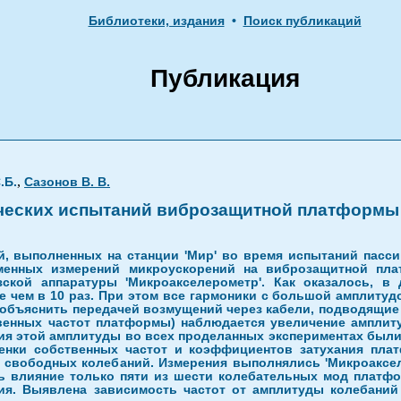
Библиотеки, издания
•
Поиск публикаций
Публикация
,
.Б.
Сазонов В. В.
ческих испытаний виброзащитной платформы В
й, выполненных на станции 'Мир' во время испытаний пасс
еменных измерений микроускорений на виброзащитной пл
кой аппаратуры 'Микроакселерометр'. Как оказалось, в
ем в 10 раз. При этом все гармоники с большой амплитудой 
о объяснить передачей возмущений через кабели, подводящие
обственных частот платформы) наблюдается увеличение ампл
ния этой амплитуды во всех проделанных экспериментах были
нки собственных частот и коэффициентов затухания плат
 свободных колебаний. Измерения выполнялись 'Микроаксел
ь влияние только пяти из шести колебательных мод платф
ия. Выявлена зависимость частот от амплитуды колебаний