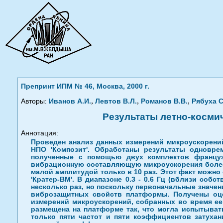
Препринт ИПМ № 46, Москва, 2000 г.
,
,
,
Авторы:
Иванов А.И.
Левтов В.Л.
Романов В.В.
Рябуха С
Результаты летно-косми
Аннотация:
Проведен анализ данных измерений микроускорени
НПО 'Композит'. Обработаны результаты одновр
полученные с помощью двух комплектов французс
вибрационную составляющую микроускорения более ч
малой амплитудой только в 10 раз. Этот факт можн
'Кратер-ВМ'. В диапазоне 0.3 - 0.6 Гц (вблизи с
несколько раз, но поскольку первоначальные значе
виброзащитных свойств платформы. Получены оце
измерений микроускорений, собранных во время ее
размещена на платформе так, что могла испытыват
только пяти частот и пяти коэффициентов затухан