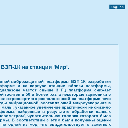
English
ЗП-1К на станции 'Мир'.
ивной виброзащитной платформы ВЗП-1К разработки
атформе и на корпусе станции вблизи платформы,
 диапазоне частот свыше 3 Гц платформа снижает
гасятся в 50 и более раз, а некоторые гармоники с
 электроэнергию к расположенной на платформе печи
итуды вибрационной составляющей микроускорения в
 малы, указанное увеличение практически не снизило
формы, найденные в результате обработки данных
ерометром', чувствительная головка которого была
ормы. В соответствии с этим были получены оценки
 по одной из мод, что свидетельствует о заметных