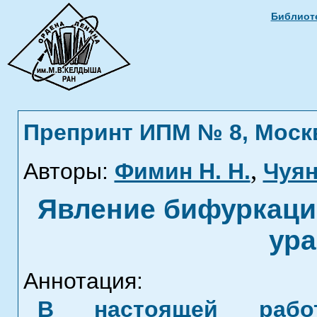
Библиоте
Препринт ИПМ № 8, Москва
,
Авторы:
Фимин Н. Н.
Чуян
Явление бифуркаци
ура
Аннотация:
В настоящей работ