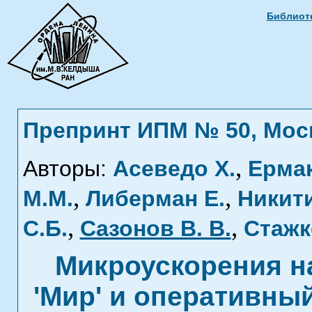
Библиоте
Препринт ИПМ № 50, Москв
,
Авторы:
Асеведо Х.
Ермак
,
,
М.М.
Либерман Е.
Никити
,
,
С.Б.
Сазонов В. В.
Стажк
Микроускорения н
'Мир' и оперативны