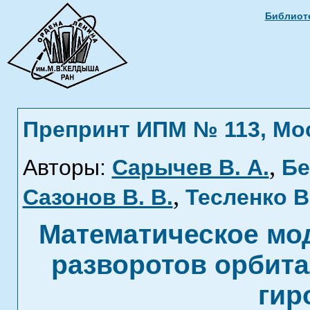
Библиоте
Препринт ИПМ № 113, Моск
,
Авторы:
Сарычев В. А.
Бе
,
Сазонов В. В.
Тесленко В
Математическое мо
разворотов орбита
гир