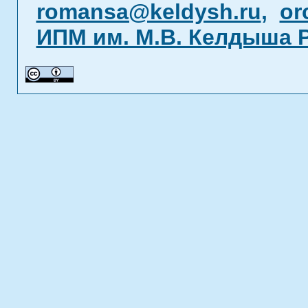
romansa@keldysh.ru
,
or
ИПМ им. М.В. Келдыша 