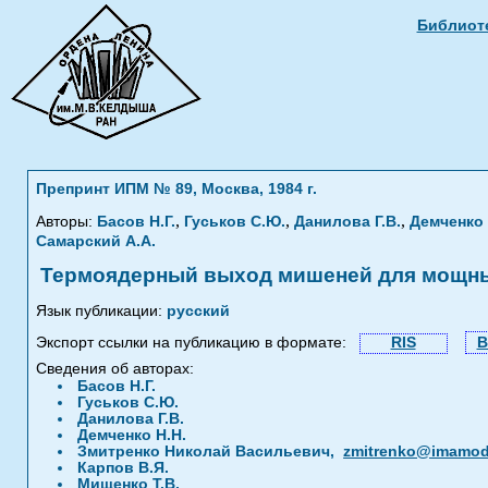
Библиоте
Препринт ИПМ № 89, Москва, 1984 г.
,
,
,
Авторы:
Басов Н.Г.
Гуськов С.Ю.
Данилова Г.В.
Демченко 
Самарский А.А.
Термоядерный выход мишеней для мощных 
Язык публикации:
русский
Экспорт ссылки на публикацию в формате:
RIS
B
Сведения об авторах:
Басов Н.Г.
Гуськов С.Ю.
Данилова Г.В.
Демченко Н.Н.
Змитренко Николай Васильевич,
zmitrenko@imamod
Карпов В.Я.
Мищенко Т.В.