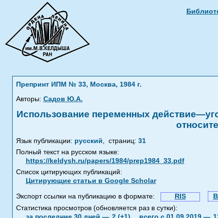
Библиоте
Препринт ИПМ № 33, Москва, 1984 г.
Авторы:
Садов Ю.А.
Использование переменных действие—угол
относите
Язык публикации:
русский
,
страниц:
31
Полный текст на русском языке:
https://keldysh.ru/papers/1984/prep1984_33.pdf
Список цитирующих публикаций:
Цитирующие статьи в Google Scholar
Экспорт ссылки на публикацию в формате:
RIS
B
Статистика просмотров (обновляется раз в сутки):
за последние 30 дней —
2 (+1),
всего с 01.09.2019 —
1