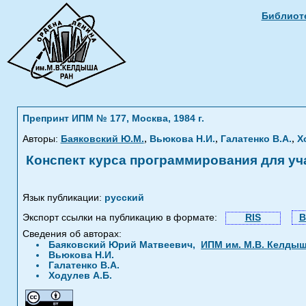
Библиоте
Препринт ИПМ № 177, Москва, 1984 г.
,
,
,
Авторы:
Баяковский Ю.М.
Вьюкова Н.И.
Галатенко В.А.
Х
Конспект курса программирования для уч
Язык публикации:
русский
Экспорт ссылки на публикацию в формате:
RIS
B
Сведения об авторах:
Баяковский Юрий Матвеевич,
ИПМ им. М.В. Келды
Вьюкова Н.И.
Галатенко В.А.
Ходулев А.Б.