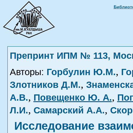
Библиоте
Препринт ИПМ № 113, Москв
,
Авторы:
Горбулин Ю.М.
Го
,
Злотников Д.М.
Знаменска
,
,
А.В.
Повещенко Ю. А.
По
,
,
Л.И.
Самарский А.А.
Скор
Исследование взаим