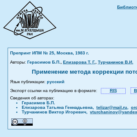
Библиоте
Препринт ИПМ № 25, Москва, 1983 г.
,
,
Авторы:
Герасимов Б.П.
Елизарова Т. Г.
Турчанинов В.И.
Применение метода коррекции пот
Язык публикации:
русский
Экспорт ссылки на публикацию в формате:
RIS
B
Сведения об авторах:
Герасимов Б.П.
Елизарова Татьяна Геннадьевна,
telizar@mail.ru
,
or
Турчанинов Виктор Игоревич,
vturchaninov@yandex