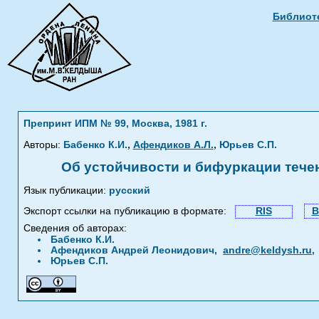
Библиоте
Препринт ИПМ № 99, Москва, 1981 г.
,
,
Авторы:
Бабенко К.И.
Афендиков А.Л.
Юрьев С.П.
Об устойчивости и бифуркации теч
Язык публикации:
русский
Экспорт ссылки на публикацию в формате:
RIS
B
Сведения об авторах:
Бабенко К.И.
Афендиков Андрей Леонидович,
andre@keldysh.ru
Юрьев С.П.