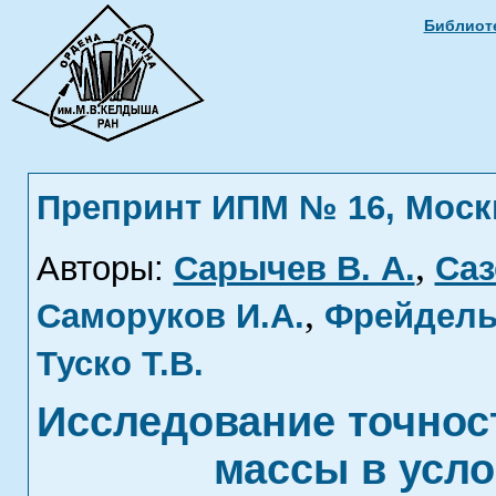
Библиоте
Препринт ИПМ № 16, Москва
,
Авторы:
Сарычев В. А.
Саз
,
Саморуков И.А.
Фрейдель 
Туско Т.В.
Исследование точнос
массы в усло