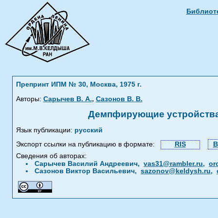
Библиоте
Препринт ИПМ № 30, Москва, 1975 г.
,
Авторы:
Сарычев В. А.
Сазонов В. В.
Демпфирующие устройства
Язык публикации:
русский
Экспорт ссылки на публикацию в формате:
RIS
B
Сведения об авторах:
Сарычев Василий Андреевич,
vas31@rambler.ru
,
or
Сазонов Виктор Васильевич,
sazonov@keldysh.ru
,