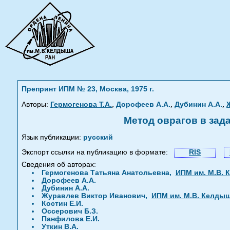
Препринт ИПМ № 23, Москва, 1975 г.
,
,
,
Авторы:
Гермогенова Т.А.
Дорофеев А.А.
Дубинин А.А.
Метод оврагов в зад
Язык публикации:
русский
Экспорт ссылки на публикацию в формате:
RIS
Сведения об авторах:
Гермогенова Татьяна Анатольевна,
ИПМ им. М.В. 
Дорофеев А.А.
Дубинин А.А.
Журавлев Виктор Иванович,
ИПМ им. М.В. Келды
Костин Е.И.
Оссерович Б.З.
Панфилова Е.И.
Уткин В.А.