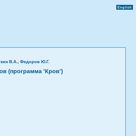
English
,
ткин В.А.
Федоров Ю.Г.
в (программа 'Кров')