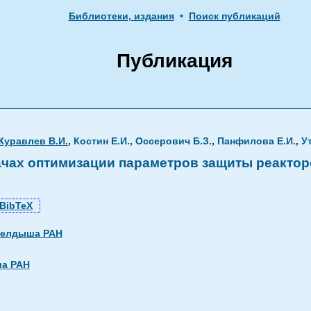
Библиотеки, издания
•
Поиск публикаций
Публикация
,
,
,
,
Журавлев В.И.
Костин Е.И.
Оссерович Б.З.
Панфилова Е.И.
У
ачах оптимизации параметров защиты реакторо
BibTeX
Келдыша РАН
ша РАН