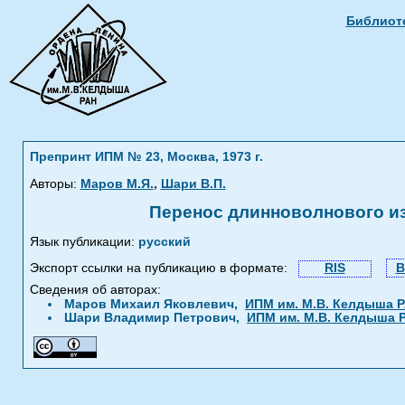
Библиоте
Препринт ИПМ № 23, Москва, 1973 г.
,
Авторы:
Маров М.Я.
Шари В.П.
Перенос длинноволнового и
Язык публикации:
русский
Экспорт ссылки на публикацию в формате:
RIS
B
Сведения об авторах:
Маров Михаил Яковлевич,
ИПМ им. М.В. Келдыша 
Шари Владимир Петрович,
ИПМ им. М.В. Келдыша 