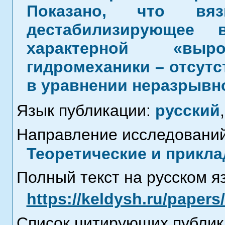
Показано, что вяз
дестабилизирующее 
характерной «выро
гидромеханики – отсут
в уравнении неразрывн
Язык публикации:
русский
,
Направление исследований
Теоретические и прикла
Полный текст на русском я
https://keldysh.ru/paper
Список цитирующих публик