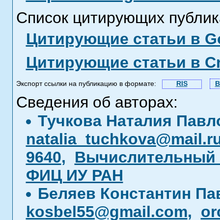
Список цитирующих публик
Цитирующие статьи в Go
Цитирующие статьи в C
Экспорт ссылки на публикацию в формате:
RIS
B
Сведения об авторах:
Тучкова Наталия Павл
natalia_tuchkova@mail.r
9640
,
Вычислительный ц
ФИЦ ИУ РАН
Беляев Константин Па
kosbel55@gmail.com
,
or