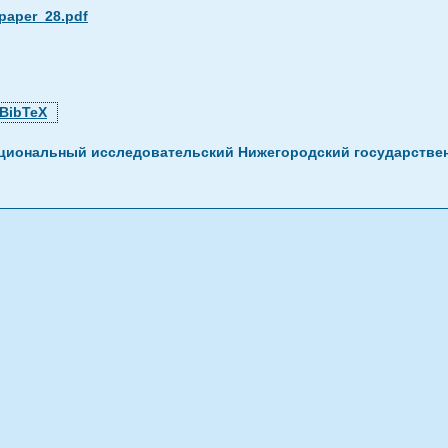
_paper_28.pdf
BibTeX
циональный исследовательский Нижегородский государственн