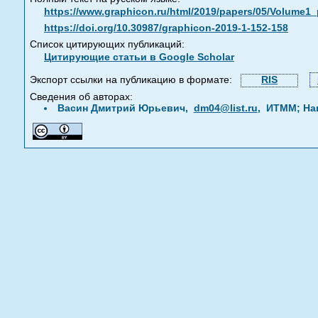
https://www.graphicon.ru/html/2019/papers/05/Volume1
https://doi.org/10.30987/graphicon-2019-1-152-158
Список цитирующих публикаций:
Цитирующие статьи в Google Scholar
Экспорт ссылки на публикацию в формате:
RIS
Сведения об авторах:
Васин Дмитрий Юрьевич,
dm04@list.ru
, ИТММ; На