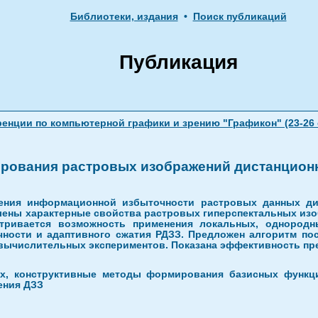
Библиотеки, издания
•
Поиск публикаций
Публикация
ции по компьютерной графики и зрению "Графикон" (23-26 се
рования растровых изображений дистанцион
ения информационной избыточности растровых данных дис
ены характерные свойства растровых гиперспектальных изоб
тривается возможность применения локальных, однород
ности и адаптивного сжатия РДЗЗ. Предложен алгоритм по
ычислительных экспериментов. Показана эффективность пре
ых, конструктивные методы формирования базисных функц
ения ДЗЗ