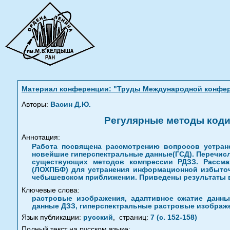
Материал конференции: "Труды Международной конферен
Авторы:
Васин Д.Ю.
Регулярные методы коди
Аннотация:
Работа посвящена рассмотрению вопросов устран
новейшие гиперспектральные данные(ГСД). Перечисл
существующих методов компрессии РДЗЗ. Рассма
(ЛОХПБФ) для устранения информационной избыточ
чебышевском приближении. Приведены результаты в
Ключевые слова:
растровые изображения, адаптивное сжатие данн
данные ДЗЗ, гиперспектральные растровые изображ
Язык публикации:
русский
,
страниц:
7 (с. 152-158)
Полный текст на русском языке: