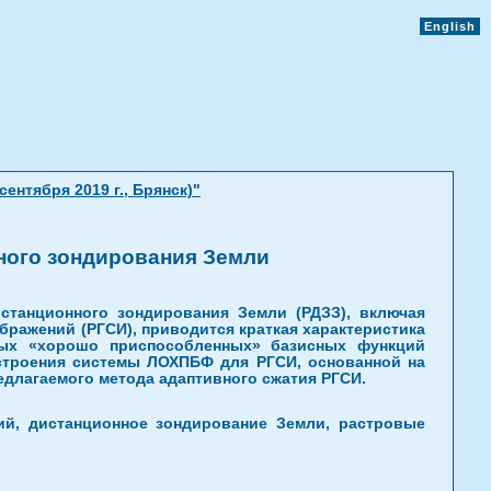
English
нтября 2019 г., Брянск)"
ного зондирования Земли
танционного зондирования Земли (РДЗЗ), включая
ражений (РГСИ), приводится краткая характеристика
ных «хорошо приспособленных» базисных функций
строения системы ЛОХПБФ для РГСИ, основанной на
длагаемого метода адаптивного сжатия РГСИ.
ий, дистанционное зондирование Земли, растровые