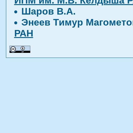
ИПМ им. М.В. Келдыша 
Шаров В.А.
Энеев Тимур Магомет
РАН