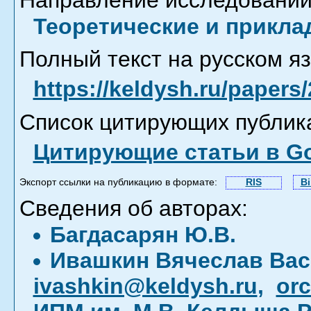
Направление исследований
Теоретические и прикла
Полный текст на русском яз
https://keldysh.ru/papers
Список цитирующих публик
Цитирующие статьи в Go
Экспорт ссылки на публикацию в формате:
RIS
B
Сведения об авторах:
Багдасарян Ю.В.
Ивашкин Вячеслав Ва
ivashkin@keldysh.ru
,
orc