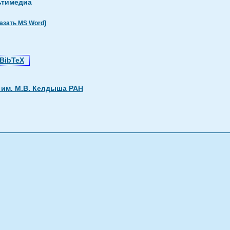
ьтимедиа
)
азать MS Word
BibTeX
им. М.В. Келдыша РАН