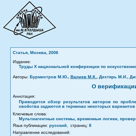
Статья, Москва, 2006
Издание:
Труды X национальной конференции по искусственно
,
,
,
Авторы:
Бурмистров М.Ю.
Валиев М.К.
Дехтярь М.И.
Ди
О верификации
Аннотация:
Приводится обзор результатов авторов по пробл
свойства задаются в терминах некоторых вариантов
Ключевые слова:
Мультиагентные системы, временные логики, провер
Язык публикации:
русский
,
страниц:
8
Направление исследований: