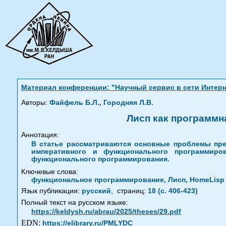
Материал конференции: "Научный сервис в сети Интерне
,
Авторы:
Файфель Б.Л.
Городняя Л.В.
Лисп как программн
Аннотация:
В статье рассматриваются основные проблемы пре
императивного и функционального программиро
функционального программирования.
Ключевые слова:
функциональное программирование, Лисп, HomeLisp
Язык публикации:
русский
,
страниц:
18 (с. 406-423)
Полный текст на русском языке:
https://keldysh.ru/abrau/2025/theses/29.pdf
EDN:
https://elibrary.ru/PMLYDC