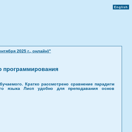
English
тября 2025 г., онлайн)"
го программирования
учаемого. Кратко рассмотрено сравнение парадигм
ного языка Лисп удобно для преподавания основ