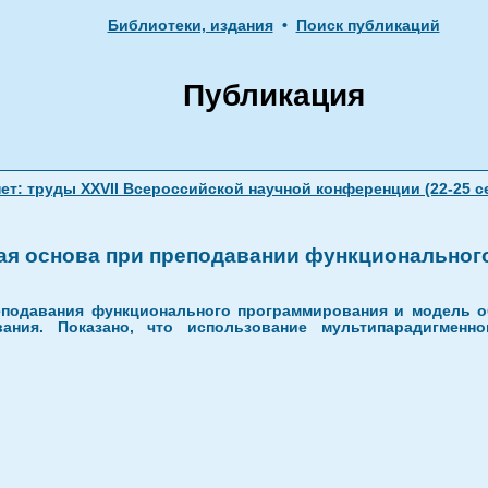
Библиотеки, издания
•
Поиск публикаций
Публикация
т: труды XXVII Всероссийской научной конференции (22-25 сен
ая основа при преподавании функционально
подавания функционального программирования и модель об
вания. Показано, что использование мультипарадигмен