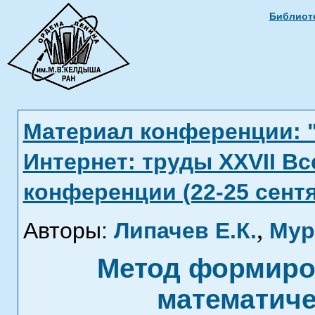
Библиоте
Материал конференции: 
Интернет: труды XXVII В
конференции (22-25 сентя
,
Авторы:
Липачев Е.К.
Мур
Метод формиро
математиче