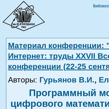
Библиоте
Материал конференции: 
Интернет: труды XXVII В
конференции (22-25 сентя
,
Авторы:
Гурьянов В.И.
Ел
Программный м
цифрового математи