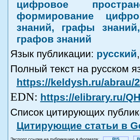
цифровое простра
формирование цифро
знаний, графы знаний
графов знаний
Язык публикации:
русский
,
Полный текст на русском я
https://keldysh.ru/abrau/
EDN:
https://elibrary.ru/
Список цитирующих публик
Цитирующие статьи в Go
Экспорт ссылки на публикацию в формате:
RIS
B