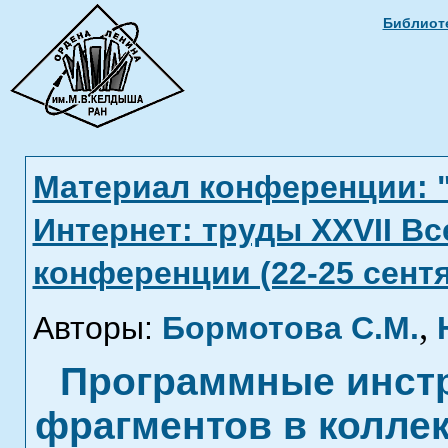
Библиоте
Материал конференции: 
Интернет: труды XXVII В
конференции (22-25 сентя
,
Авторы:
Бормотова С.М.
Программные инстр
фрагментов в колле