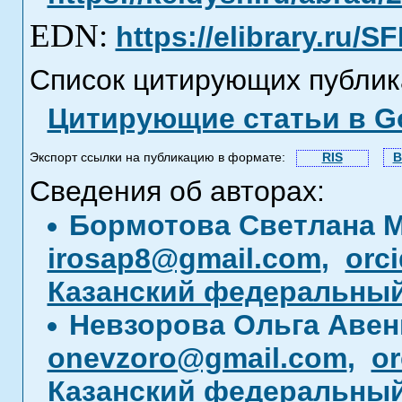
EDN:
https://elibrary.ru/
Список цитирующих публик
Цитирующие статьи в Go
Экспорт ссылки на публикацию в формате:
RIS
B
Сведения об авторах:
Бормотова Светлана 
irosap8@gmail.com
,
orc
Казанский федеральный
Невзорова Ольга Аве
onevzoro@gmail.com
,
or
Казанский федеральный